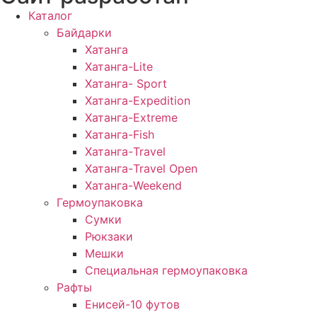
Каталог
Байдарки
Хатанга
Хатанга-Lite
Хатанга- Sport
Хатанга-Expedition
Хатанга-Extreme
Хатанга-Fish
Хатанга-Travel
Хатанга-Travel Open
Хатанга-Weekend
Гермоупаковка
Сумки
Рюкзаки
Мешки
Специальная гермоупаковка
Рафты
Енисей-10 футов