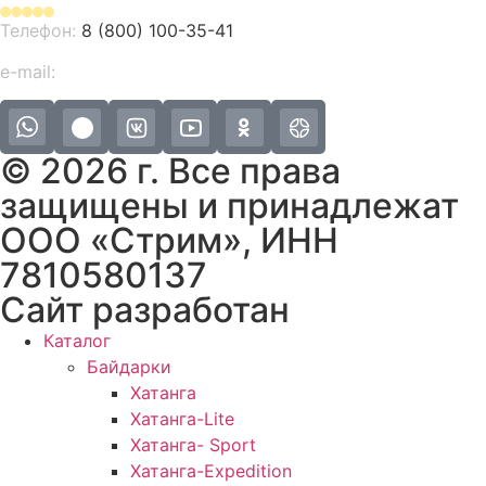
Телефон:
8 (800) 100-35-41
e-mail:
info@streamboats.ru
© 2026 г. Все права
защищены и принадлежат
ООО «Стрим», ИНН
7810580137
Сайт разработан
PK Group’s
Каталог
Байдарки
Хатанга
Хатанга-Lite
Хатанга- Sport
Хатанга-Expedition