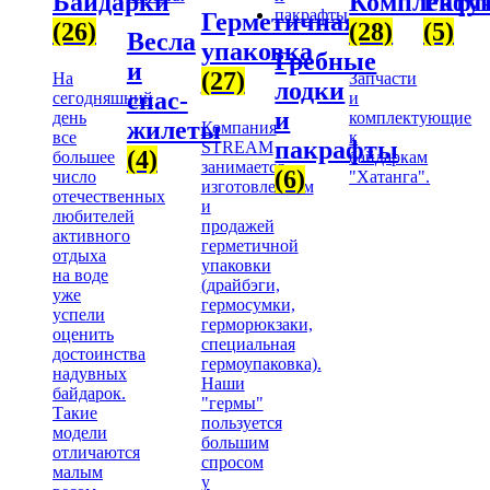
Байдарки
Комплекту
Рафт
Герметичная
(26)
(28)
(5)
Весла
упаковка
Гребные
и
(27)
На
Запчасти
лодки
спас-
сегодняшний
и
и
день
комплектующие
жилеты
Компания
все
к
пакрафты
STREAM
(4)
большее
байдаркам
занимается
(6)
число
"Хатанга".
изготовлением
отечественных
и
любителей
продажей
активного
герметичной
отдыха
упаковки
на воде
(драйбэги,
уже
гермосумки,
успели
герморюкзаки,
оценить
специальная
достоинства
гермоупаковка).
надувных
Наши
байдарок.
"гермы"
Такие
пользуется
модели
большим
отличаются
спросом
малым
у