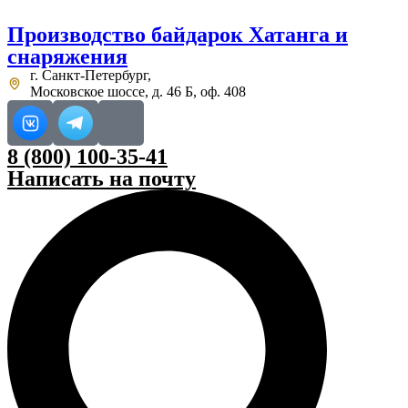
Перейти
к
Производство
байдарок Хатанга
и
содержимому
снаряжения
г. Санкт-Петербург,
Московское шоссе, д. 46 Б, оф. 408
8 (800) 100-35-41
Написать на почту