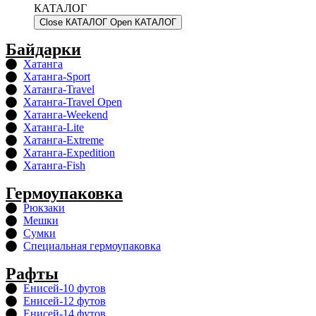
КАТАЛОГ
Close КАТАЛОГ
Open КАТАЛОГ
Байдарки
Хатанга
Хатанга-Sport
Хатанга-Travel
Хатанга-Travel Open
Хатанга-Weekend
Хатанга-Lite
Хатанга-Extreme
Хатанга-Expedition
Хатанга-Fish
Гермоупаковка
Рюкзаки
Мешки
Сумки
Специальная гермоупаковка
Рафты
Енисей-10 футов
Енисей-12 футов
Енисей-14 футов