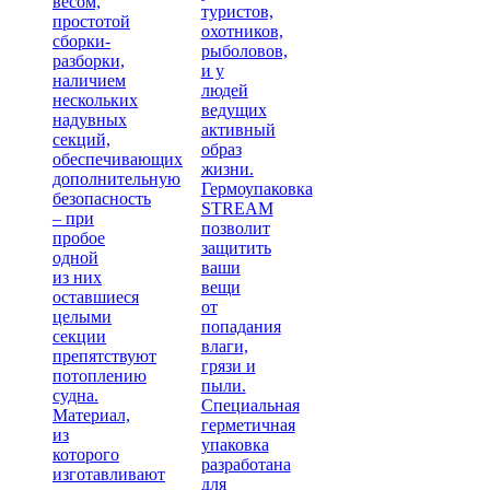
весом,
туристов,
простотой
охотников,
сборки-
рыболовов,
разборки,
и у
наличием
людей
нескольких
ведущих
надувных
активный
секций,
образ
обеспечивающих
жизни.
дополнительную
Гермоупаковка
безопасность
STREAM
– при
позволит
пробое
защитить
одной
ваши
из них
вещи
оставшиеся
от
целыми
попадания
секции
влаги,
препятствуют
грязи и
потоплению
пыли.
судна.
Специальная
Материал,
герметичная
из
упаковка
которого
разработана
изготавливают
для