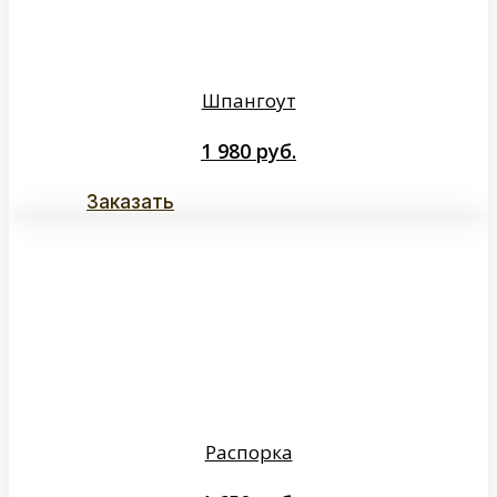
Шпангоут
1 980
руб.
Заказать
Распорка