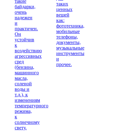
такие
таких
байдарки,
ценных
очень
вещей
надежен
как:
и
фототехника,
практичен.
мобильные
Он
телефоны,
устойчив
документы,
к
музыкальные
воздействию
инструменты
агрессивных
и
сред
прочее.
(бензина,
машинного
масла,
соленой
воды и
т.д.), к
изменениям
температурного
режима,
к
солнечному
свету.