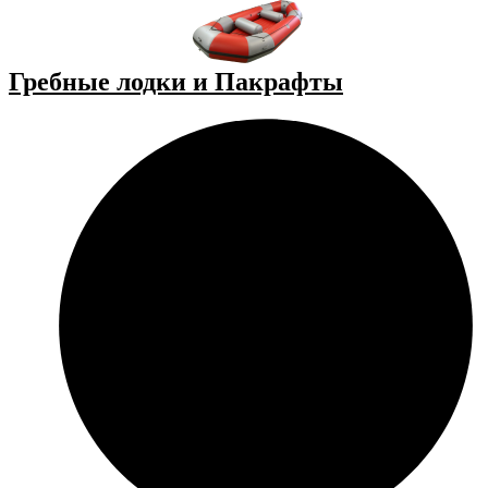
Гребные лодки и Пакрафты