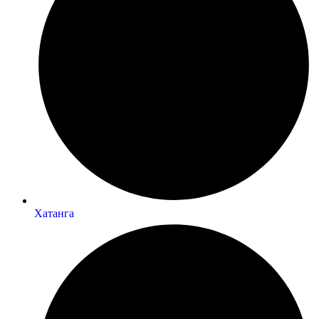
Хатанга