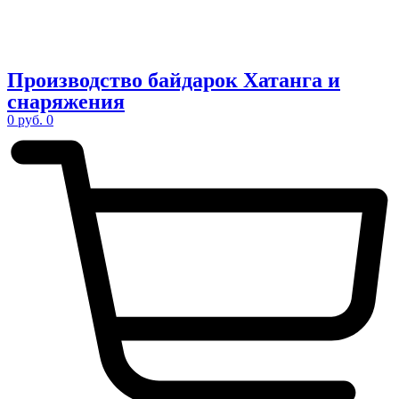
Производство
байдарок Хатанга
и
снаряжения
0
руб.
0