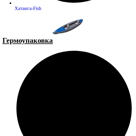
Хатанга-Fish
Гермоупаковка