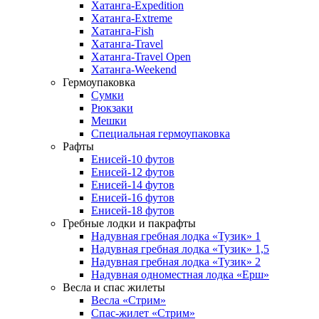
Хатанга-Expedition
Хатанга-Extreme
Хатанга-Fish
Хатанга-Travel
Хатанга-Travel Open
Хатанга-Weekend
Гермоупаковка
Сумки
Рюкзаки
Мешки
Специальная гермоупаковка
Рафты
Енисей-10 футов
Енисей-12 футов
Енисей-14 футов
Енисей-16 футов
Енисей-18 футов
Гребные лодки и пакрафты
Надувная гребная лодка «Тузик» 1
Надувная гребная лодка «Тузик» 1,5
Надувная гребная лодка «Тузик» 2
Надувная одноместная лодка «Ерш»
Весла и спас жилеты
Весла «Стрим»
Спас-жилет «Стрим»