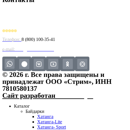
Адрес в Санкт-Петербурге: 196158, Московское
шоссе, д.46Б
Телефон:
8 (800) 100-35-41
e-mail:
info@streamboats.ru
© 2026 г. Все права защищены и
принадлежат ООО «Стрим», ИНН
7810580137
Сайт разработан
PK Group’s
Каталог
Байдарки
Хатанга
Хатанга-Lite
Хатанга- Sport