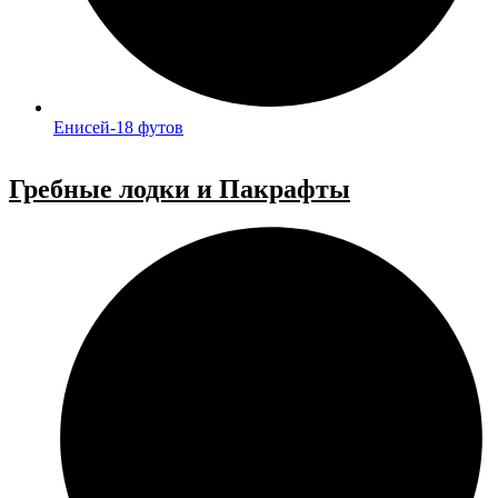
Енисей-18 футов
Гребные лодки и Пакрафты