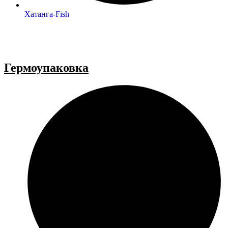
Хатанга-Fish
Гермоупаковка