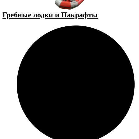
Гребные лодки и Пакрафты