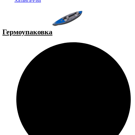
Хатанга-Fish
Гермоупаковка