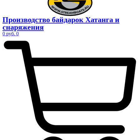
Производство
байдарок Хатанга
и
снаряжения
0
руб.
0