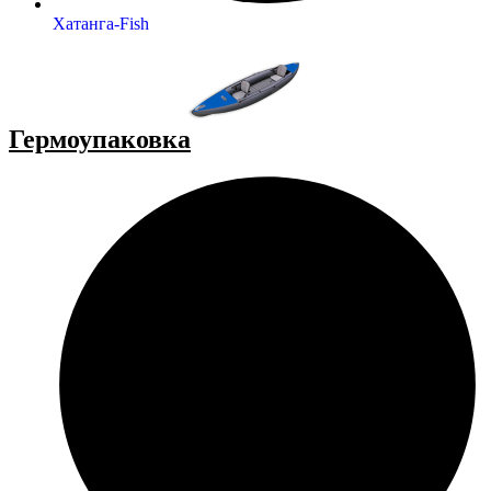
Хатанга-Fish
Гермоупаковка