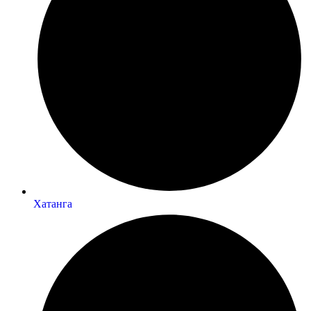
Хатанга