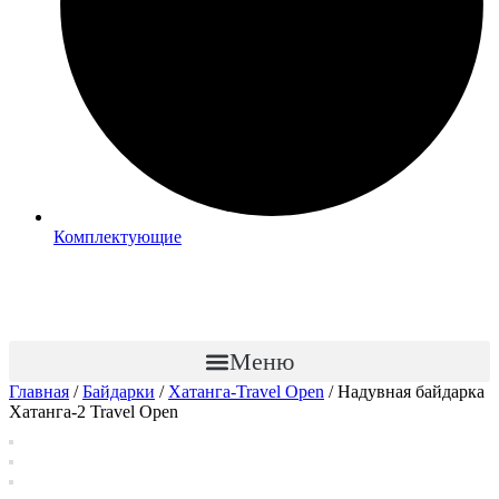
Комплектующие
Меню
Главная
/
Байдарки
/
Хатанга-Travel Open
/ Надувная байдарка
Хатанга-2 Travel Open