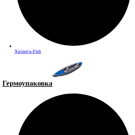
Хатанга-Fish
Гермоупаковка