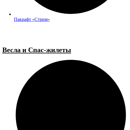
Пакрафт «Стрим»
Весла и Спас-жилеты